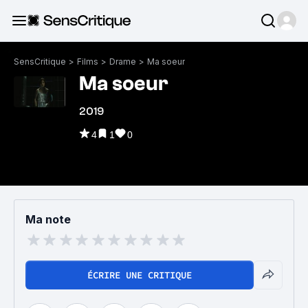
SensCritique
>
Films
>
Drame
>
Ma soeur
Ma soeur
2019
4
1
0
Ma note
ÉCRIRE UNE CRITIQUE