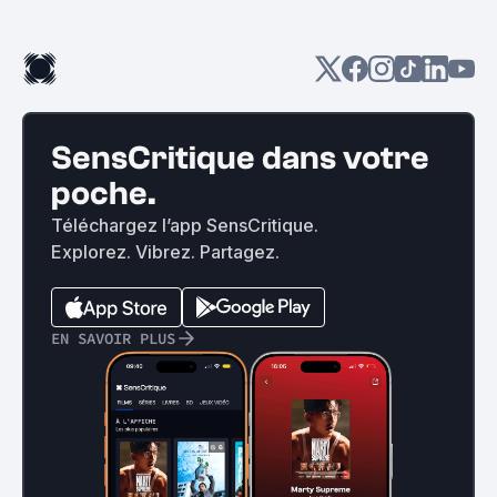
SensCritique dans votre
poche.
Téléchargez l’app SensCritique.
Explorez. Vibrez. Partagez.
EN SAVOIR PLUS