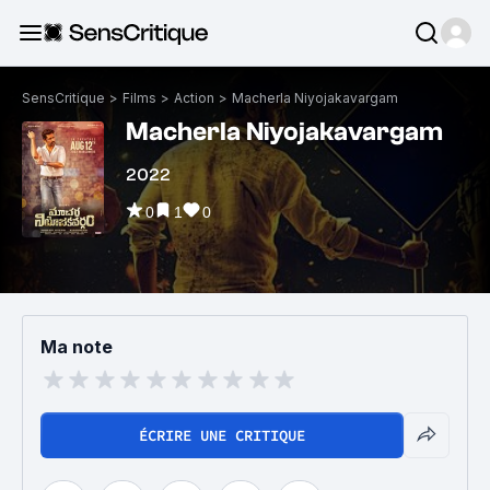
SensCritique
>
Films
>
Action
>
Macherla Niyojakavargam
Macherla Niyojakavargam
2022
0
1
0
Ma note
ÉCRIRE UNE CRITIQUE