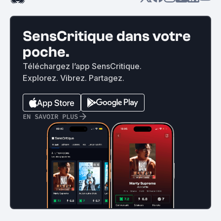
SensCritique dans votre
poche.
Téléchargez l’app SensCritique.
Explorez. Vibrez. Partagez.
EN SAVOIR PLUS