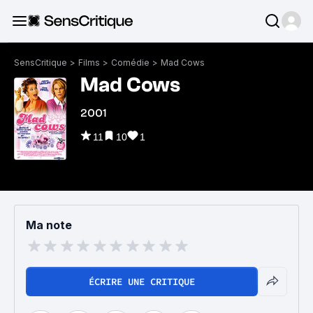
SensCritique
>
Films
>
Comédie
>
Mad Cows
Mad Cows
2001
11
10
1
Ma note
ÉCRIRE UNE CRITIQUE