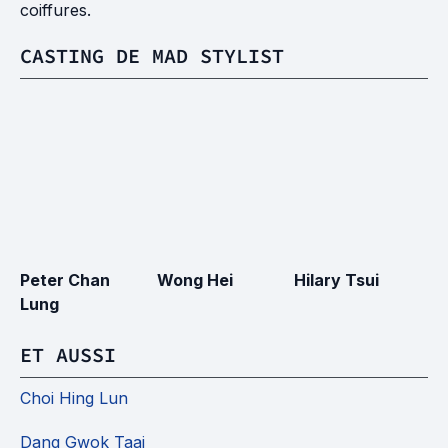
coiffures.
CASTING DE MAD STYLIST
Peter Chan
Wong Hei
Hilary Tsui
A
Lung
C
ET AUSSI
Choi Hing Lun
Dang Gwok Taai