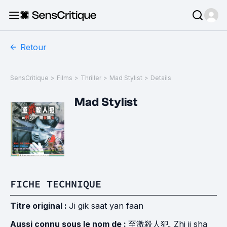
Retour
SensCritique
>
Films
>
Thriller
>
Mad Stylist
>
Details
Mad Stylist
FICHE TECHNIQUE
Titre original :
Ji gik saat yan faan
Aussi connu sous le nom de :
至激殺人犯, Zhi ji sha