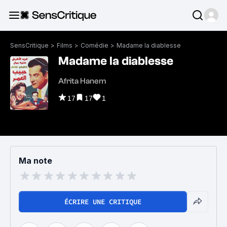
SensCritique
>
Films
>
Comédie
>
Madame la diablesse
Madame la diablesse
Afrita Hanem
17
17
1
Ma note
ÉCRIRE UNE CRITIQUE