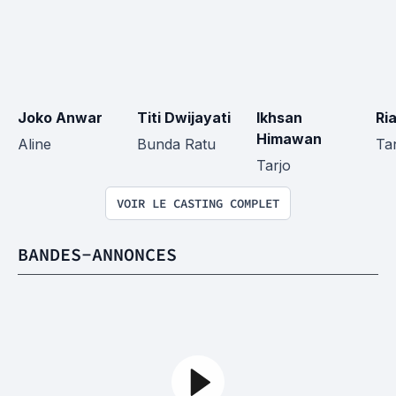
Joko Anwar
Titi Dwijayati
Ikhsan 
Ri
Himawan
Aline
Bunda Ratu
Ta
Tarjo
VOIR LE CASTING COMPLET
BANDES-ANNONCES