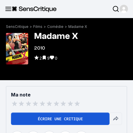
SensCritique
>
Films
>
Comédie
>
Madame X
Madame X
2010
2
9
0
Ma note
ÉCRIRE UNE CRITIQUE