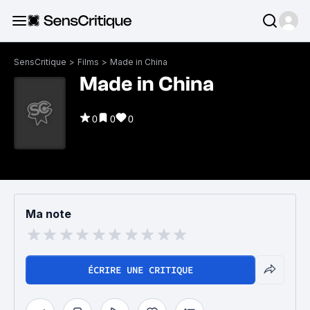
SensCritique
>
Films
>
Made in China
Made in China
0
0
0
Ma note
ÉCRIRE UNE CRITIQUE