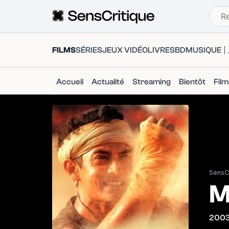
FILMS
SÉRIES
JEUX VIDÉO
LIVRES
BD
MUSIQUE
Accueil
Actualité
Streaming
Bientôt
Fil
SensCr
M
200