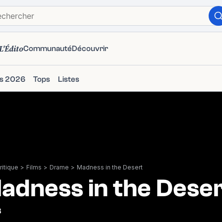
L'Édito
Communauté
Découvrir
ms 2026
Tops
Listes
itique
>
Films
>
Drame
>
Madness in the Desert
adness in the Dese
3