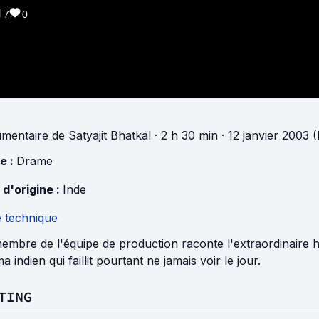
7
0
mentaire
de
Satyajit Bhatkal
· 2 h 30 min
· 12 janvier 2003 (
e :
Drame
 d'origine :
Inde
e technique
mbre de l'équipe de production raconte l'extraordinaire hi
a indien qui faillit pourtant ne jamais voir le jour.
TING