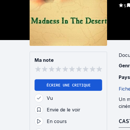
5
Docu
Ma note
Genr
Pays
ÉCRIRE UNE CRITIQUE
Fich
Vu
Un me
ciném
Envie de le voir
CAS
En cours