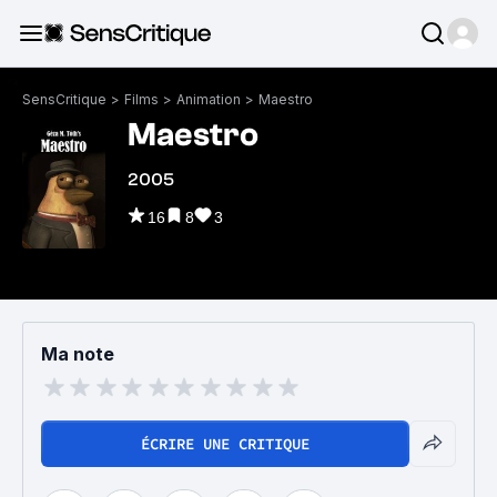
SensCritique
>
Films
>
Animation
>
Maestro
Maestro
2005
16
8
3
Ma note
ÉCRIRE UNE CRITIQUE