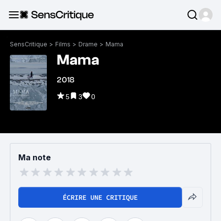
SensCritique
>
Films
>
Drame
>
Mama
Mama
2018
5
3
0
Ma note
ÉCRIRE UNE CRITIQUE