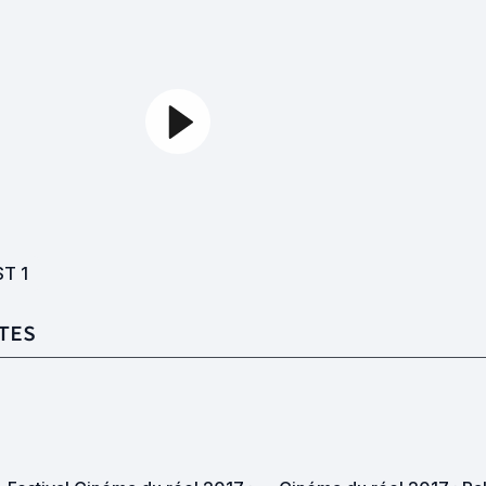
ST
1
TES