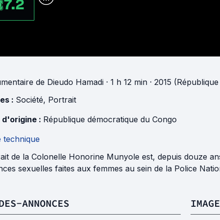
7.2
mentaire
de
Dieudo Hamadi
· 1 h 12 min
· 2015 (Républiqu
es :
Société
,
Portrait
 d'origine :
République démocratique du Congo
e technique
ait de la Colonelle Honorine Munyole est, depuis douze ans,
nces sexuelles faites aux femmes au sein de la Police Nati
DES-ANNONCES
IMAGE