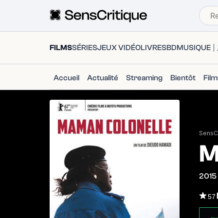
FILMS
SÉRIES
JEUX VIDÉO
LIVRES
BD
MUSIQUE
Accueil
Actualité
Streaming
Bientôt
Fil
SensCr
M
2015
57