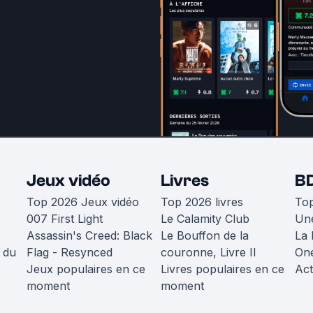
Jeux vidéo
Livres
B
Top 2026 Jeux vidéo
Top 2026 livres
To
007 First Light
Le Calamity Club
Une
Assassin's Creed: Black
Le Bouffon de la
La 
 du
Flag - Resynced
couronne, Livre II
One
Jeux populaires en ce
Livres populaires en ce
Act
moment
moment