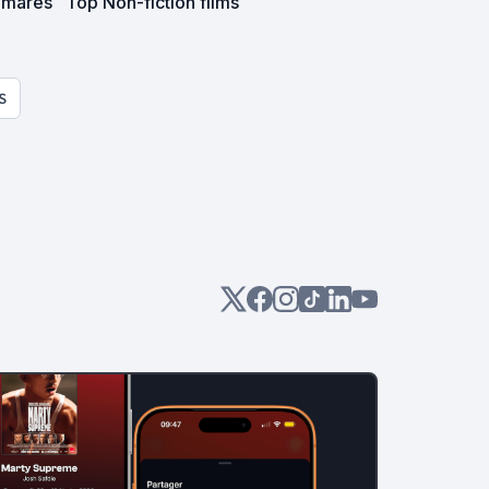
almarès
Top Non-fiction films
S