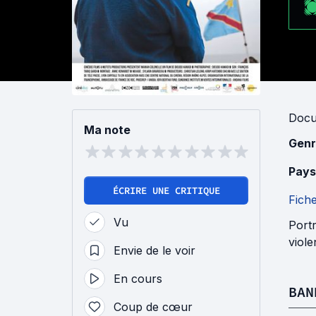
Docu
Ma note
Genr
Pays
ÉCRIRE UNE CRITIQUE
Fich
Vu
Portr
viole
Envie de le voir
En cours
BAN
Coup de cœur