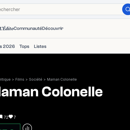
L'Édito
Communauté
Découvrir
ms 2026
Tops
Listes
itique
>
Films
>
Société
>
Maman Colonelle
aman Colonelle
72
7