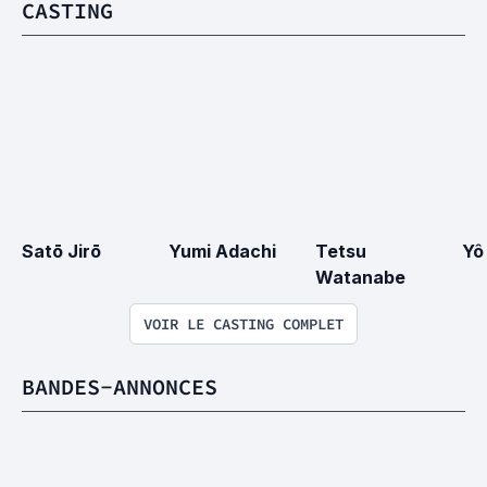
CASTING
Satō Jirō
Yumi Adachi
Tetsu 
Yô
Watanabe
VOIR LE CASTING COMPLET
BANDES-ANNONCES