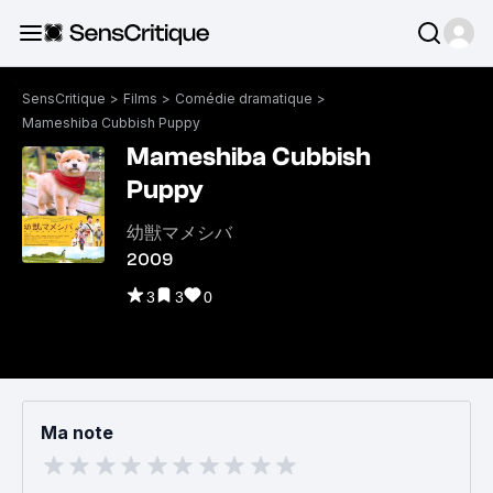
SensCritique
>
Films
>
Comédie dramatique
>
Mameshiba Cubbish Puppy
Mameshiba Cubbish
Puppy
幼獣マメシバ
2009
3
3
0
Ma note