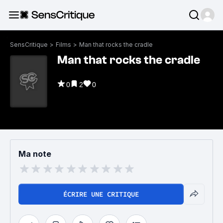
SensCritique
>
Films
>
Man that rocks the cradle
Man that rocks the cradle
0
2
0
Ma note
ÉCRIRE UNE CRITIQUE