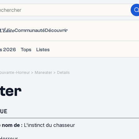
L'Édito
Communauté
Découvrir
ms 2026
Tops
Listes
ouvante-Horreur
>
Maneater
>
Details
ter
UE
e nom de :
L'instinct du chasseur
Horreur