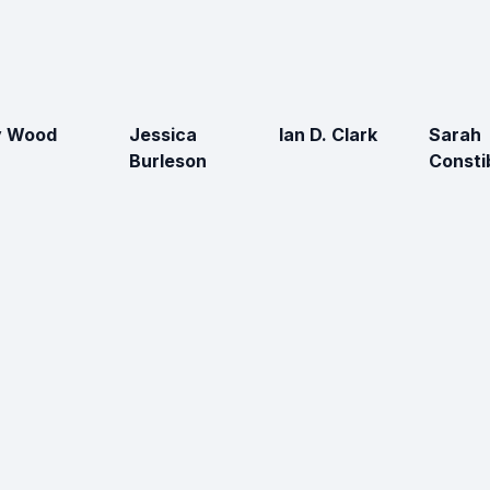
y Wood
Jessica
Ian D. Clark
Sarah
Burleson
Consti