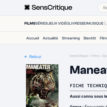
FILMS
SÉRIES
JEUX VIDÉO
LIVRES
BD
MUSIQUE
Accueil
Actualité
Streaming
Bientôt
Fil
SensCritique
>
Films
>
Ép
Retour
Manea
FICHE TECHNIQ
Aussi connu sous l
Genre :
Épouvante-