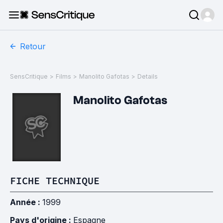
Retour
SensCritique
>
Films
>
Manolito Gafotas
>
Details
Manolito Gafotas
FICHE TECHNIQUE
Année :
1999
Pays d'origine :
Espagne