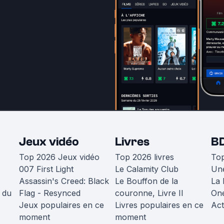
Jeux vidéo
Livres
B
Top 2026 Jeux vidéo
Top 2026 livres
To
007 First Light
Le Calamity Club
Une
Assassin's Creed: Black
Le Bouffon de la
La 
 du
Flag - Resynced
couronne, Livre II
One
Jeux populaires en ce
Livres populaires en ce
Act
moment
moment