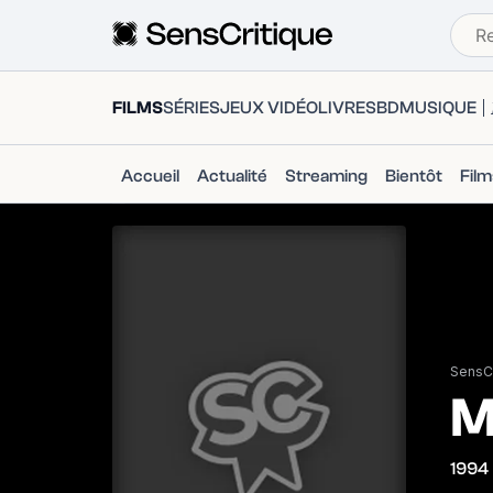
FILMS
SÉRIES
JEUX VIDÉO
LIVRES
BD
MUSIQUE
Accueil
Actualité
Streaming
Bientôt
Fil
SensCr
M
1994