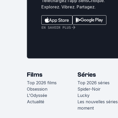
Téléchargez l’app SensCritique.
Explorez. Vibrez. Partagez.
EN SAVOIR PLUS
Films
Séries
Top 2026 films
Top 2026 séries
Obsession
Spider-Noir
L'Odyssée
Lucky
Actualité
Les nouvelles séries
moment