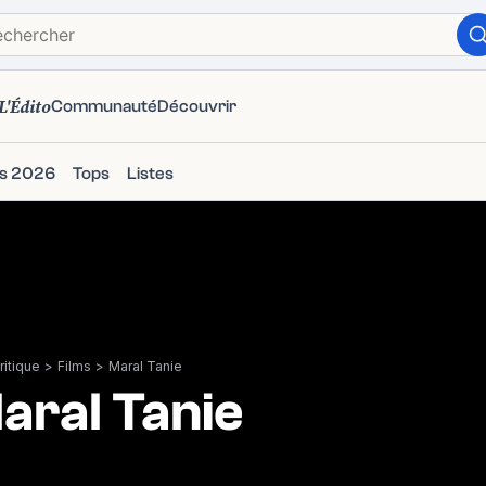
L'Édito
Communauté
Découvrir
ms 2026
Tops
Listes
itique
>
Films
>
Maral Tanie
aral Tanie