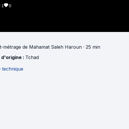
1
0
t-métrage
de
Mahamat Saleh Haroun
· 25 min
 d'origine :
Tchad
e technique