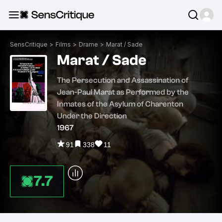
SensCritique
>
Films
>
Drame
>
Marat / Sade
Marat / Sade
The Persecution and Assassination of
Jean-Paul Marat as Performed by the
Inmates of the Asylum of Charenton
Under the Direction
1967
91
338
11
7.7