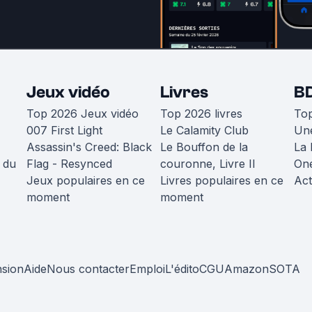
Jeux vidéo
Livres
B
Top 2026 Jeux vidéo
Top 2026 livres
To
007 First Light
Le Calamity Club
Une
Assassin's Creed: Black
Le Bouffon de la
La 
 du
Flag - Resynced
couronne, Livre II
One
Jeux populaires en ce
Livres populaires en ce
Act
moment
moment
nsion
Aide
Nous contacter
Emploi
L'édito
CGU
Amazon
SOTA