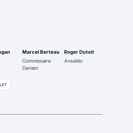
ogan
Marcel Berteau
Roger Dutoit
Commissaire
Ansaldo
Denain
LET