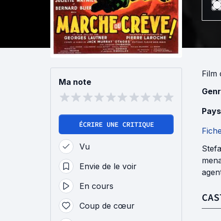
Film
Ma note
Genr
Pays
ÉCRIRE UNE CRITIQUE
Fich
Vu
Stefa
menac
Envie de le voir
agent
En cours
CAS
Coup de cœur