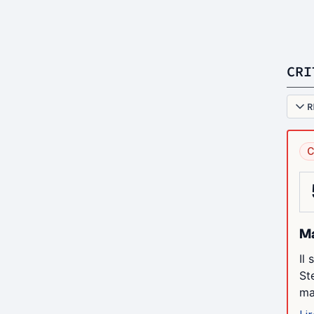
CRI
R
C
Ma
Il
St
mar