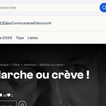
L'Édito
Communauté
Découvrir
ms 2026
Tops
Listes
itique
>
Films
>
Aventure
>
Marche ou crève !
arche ou crève !
48
1