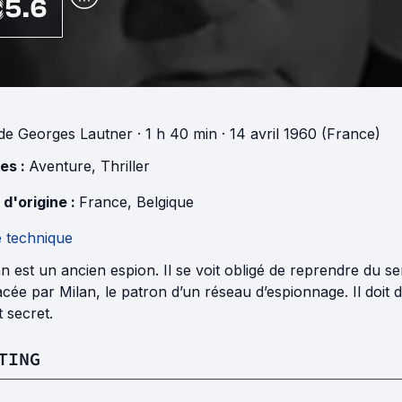
5.6
de
Georges Lautner
· 1 h 40 min
· 14 avril 1960 (France)
es :
Aventure
,
Thriller
 d'origine :
France
,
Belgique
e technique
n est un ancien espion. Il se voit obligé de reprendre du 
ée par Milan, le patron d’un réseau d’espionnage. Il doit
 secret.
TING