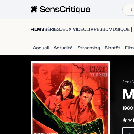
FILMS
SÉRIES
JEUX VIDÉO
LIVRES
BD
MUSIQUE
Accueil
Actualité
Streaming
Bientôt
Fil
SensCr
M
1960
39