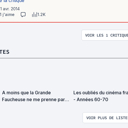
e la critique
11 avr. 2014
1 j'aime
1.2K
VOIR LES 1 CRITIQU
TES
A moins que la Grande
Les oubliés du cinéma fr
Faucheuse ne me prenne par
- Années 60-70
surprise on devrait se
rencontrer
VOIR PLUS DE LISTE