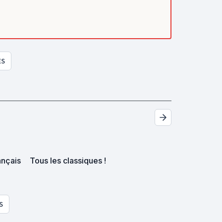
ES
ançais
Tous les classiques !
S