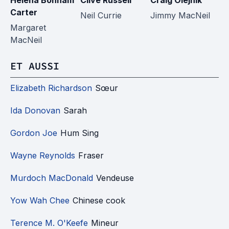
Helena Bonham
Clive Russell
Craig Olejnik
Ka
Carter
Neil Currie
Jimmy MacNeil
Ca
Margaret
M
MacNeil
ET AUSSI
Elizabeth Richardson
Sœur
Ida Donovan
Sarah
Gordon Joe
Hum Sing
Wayne Reynolds
Fraser
Murdoch MacDonald
Vendeuse
Yow Wah Chee
Chinese cook
Terence M. O'Keefe
Mineur