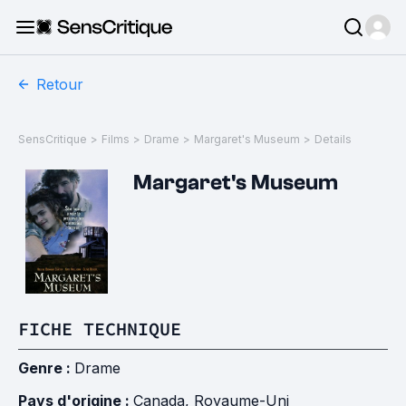
Retour
SensCritique
>
Films
>
Drame
>
Margaret's Museum
>
Details
Margaret's Museum
FICHE TECHNIQUE
Genre :
Drame
Pays d'origine :
Canada
,
Royaume-Uni