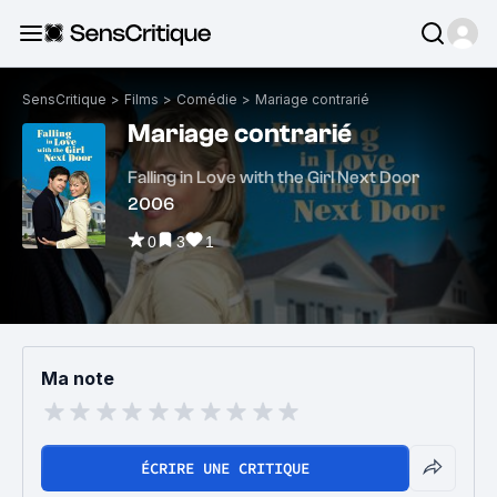
SensCritique
>
Films
>
Comédie
>
Mariage contrarié
Mariage contrarié
Falling in Love with the Girl Next Door
2006
0
3
1
Ma note
ÉCRIRE UNE CRITIQUE