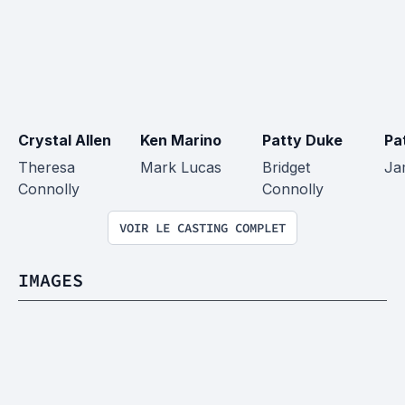
Crystal Allen
Ken Marino
Patty Duke
Pa
Theresa 
Mark Lucas
Bridget 
Ja
Connolly
Connolly
VOIR LE CASTING COMPLET
IMAGES