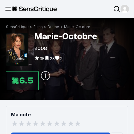
SensCritique
>
Films
>
Drame
>
Marie-Octobre
Marie-Octobre
2008
35
23
2
6.5
Ma note