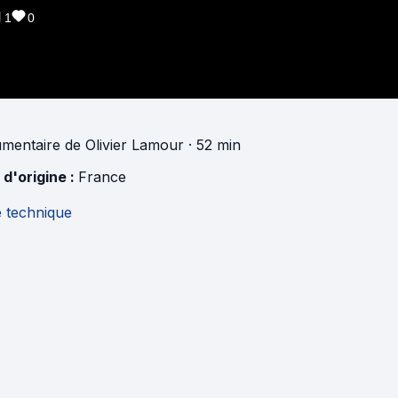
1
0
mentaire
de
Olivier Lamour
· 52 min
 d'origine :
France
e technique