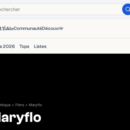
L'Édito
Communauté
Découvrir
ms 2026
Tops
Listes
itique
>
Films
>
Maryflo
aryflo