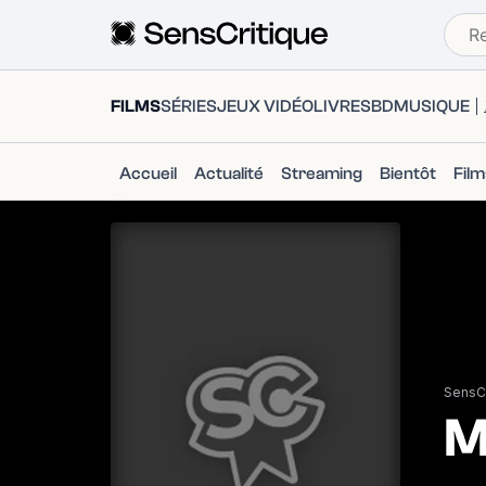
FILMS
SÉRIES
JEUX VIDÉO
LIVRES
BD
MUSIQUE
Accueil
Actualité
Streaming
Bientôt
Fil
SensCr
M