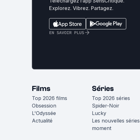
Téléchargez l’app SensCritique.
Explorez. Vibrez. Partagez.
EN SAVOIR PLUS
Films
Séries
Top 2026 films
Top 2026 séries
Obsession
Spider-Noir
L'Odyssée
Lucky
Actualité
Les nouvelles séries
moment