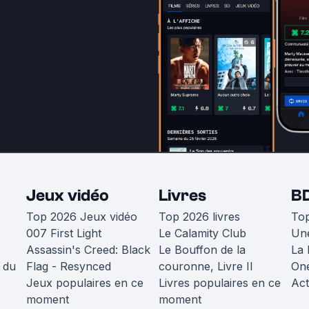
Jeux vidéo
Livres
B
Top 2026 Jeux vidéo
Top 2026 livres
To
007 First Light
Le Calamity Club
Une
Assassin's Creed: Black
Le Bouffon de la
La 
 du
Flag - Resynced
couronne, Livre II
One
Jeux populaires en ce
Livres populaires en ce
Act
moment
moment