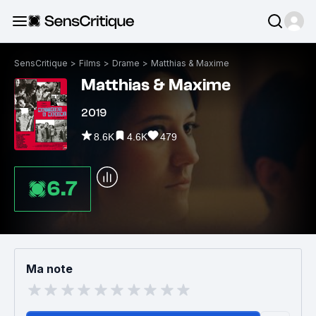
SensCritique
>
Films
>
Drame
>
Matthias & Maxime
Matthias & Maxime
2019
8.6K
4.6K
479
6.7
Ma note