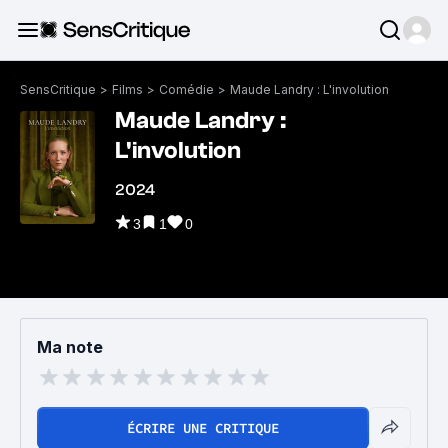
SensCritique
>
Films
>
Comédie
>
Maude Landry : L'involution
Maude Landry :
L'involution
2024
3
1
0
Ma note
ÉCRIRE UNE CRITIQUE