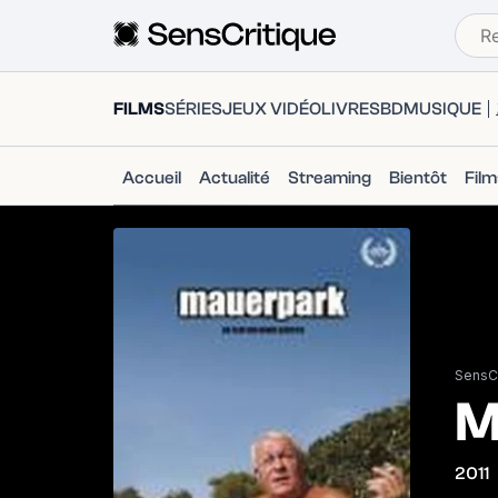
FILMS
SÉRIES
JEUX VIDÉO
LIVRES
BD
MUSIQUE
Accueil
Actualité
Streaming
Bientôt
Fil
SensCr
M
2011