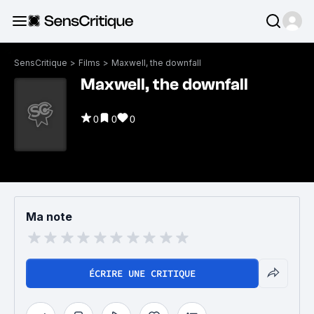
SensCritique
>
Films
>
Maxwell, the downfall
Maxwell, the downfall
0
0
0
Ma note
ÉCRIRE UNE CRITIQUE