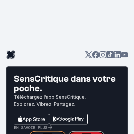
SensCritique dans votre
poche.
Téléchargez l’app SensCritique.
Explorez. Vibrez. Partagez.
EN SAVOIR PLUS