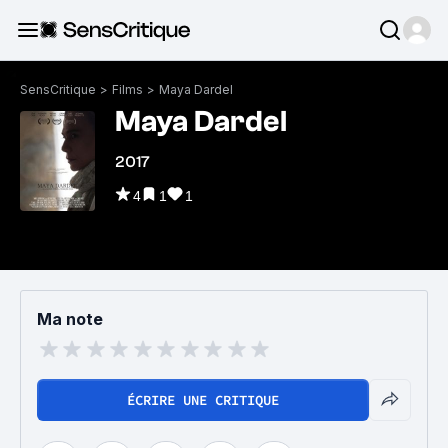
SensCritique
>
Films
>
Maya Dardel
Maya Dardel
2017
4
1
1
Ma note
ÉCRIRE UNE CRITIQUE