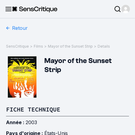
Retour
SensCritique
>
Films
>
Mayor of the Sunset Strip
>
Details
Mayor of the Sunset
Strip
FICHE TECHNIQUE
Année :
2003
Pays d'origine :
États-Unis