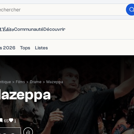
L'Édito
Communauté
Découvrir
ms 2026
Tops
Listes
itique
>
Films
>
Drame
>
Mazeppa
azeppa
65
1