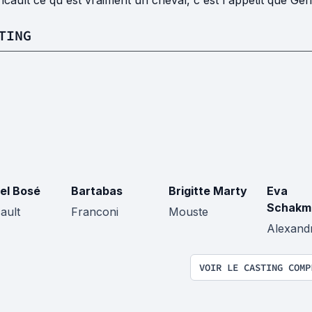
icault ce qu'est vraiment un cheval, c'est l'appétit que Géric
TING
el Bosé
Bartabas
Brigitte Marty
Eva
Schakm
ault
Franconi
Mouste
Alexand
VOIR LE CASTING COMP