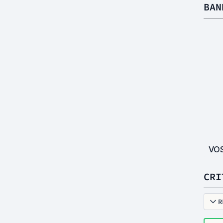
BAN
VO
CRI
R