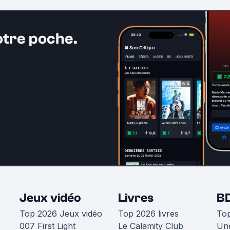
otre poche.
Jeux vidéo
Livres
B
Top 2026 Jeux vidéo
Top 2026 livres
To
007 First Light
Le Calamity Club
Une