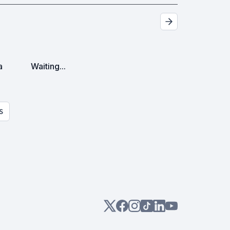
a
Waiting...
S