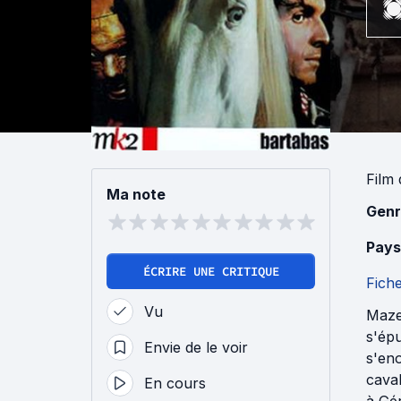
Film
Ma note
Genr
Pays
ÉCRIRE UNE CRITIQUE
Fich
Vu
Maze
s'épu
Envie de le voir
s'eno
caval
En cours