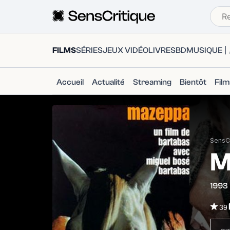
FILMS
SÉRIES
JEUX VIDÉO
LIVRES
BD
MUSIQUE
Accueil
Actualité
Streaming
Bientôt
Fil
SensCr
M
1993
39