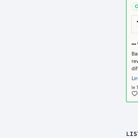
C
..
Ba
re
di
Lir
le 
LIS