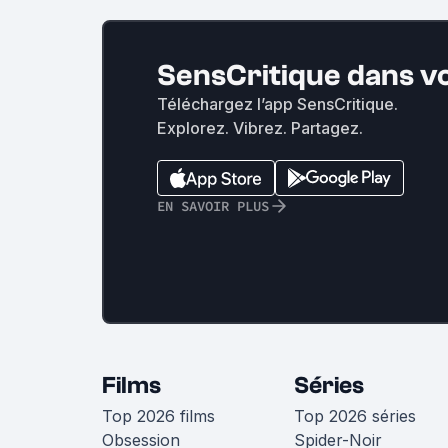
SensCritique dans v
Téléchargez l’app SensCritique.
Explorez. Vibrez. Partagez.
EN SAVOIR PLUS
Films
Séries
Top 2026 films
Top 2026 séries
Obsession
Spider-Noir