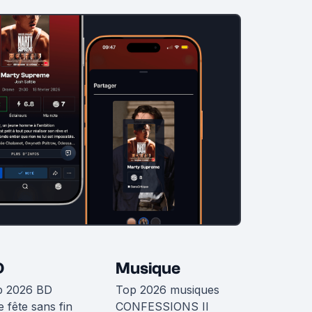
D
Musique
p 2026 BD
Top 2026 musiques
 fête sans fin
CONFESSIONS II