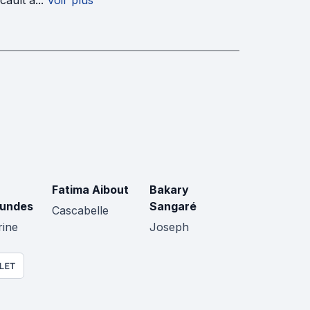
ault a...
Voir plus
Fatima Aibout
Bakary
undes
Sangaré
Cascabelle
rine
Joseph
LET