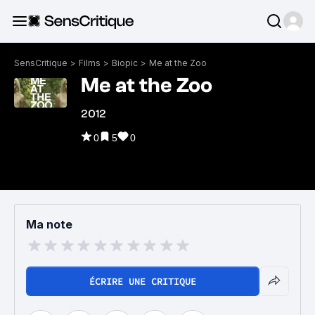
SensCritique
>
Films
>
Biopic
>
Me at the Zoo
Me at the Zoo
2012
0
5
0
Ma note
ÉCRIRE UNE CRITIQUE