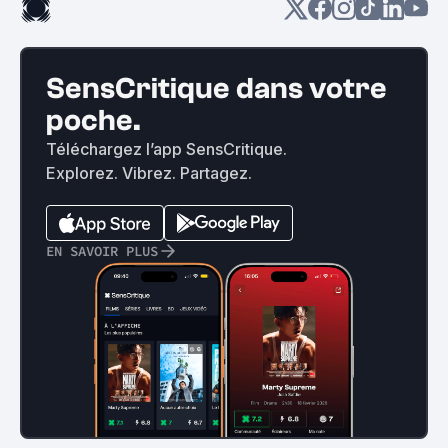
SensCritique dans votre
poche.
Téléchargez l’app SensCritique.
Explorez. Vibrez. Partagez.
EN SAVOIR PLUS