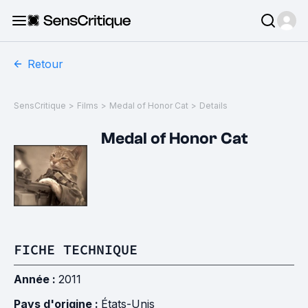
Retour
SensCritique
>
Films
>
Medal of Honor Cat
>
Details
Medal of Honor Cat
FICHE TECHNIQUE
Année :
2011
Pays d'origine :
États-Unis