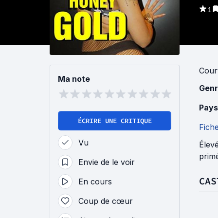
1
Cour
Ma note
Genr
Pays
ÉCRIRE UNE CRITIQUE
Fich
Vu
Élev
primé
Envie de le voir
CAS
En cours
Coup de cœur