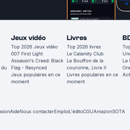
Jeux vidéo
Livres
B
Top 2026 Jeux vidéo
Top 2026 livres
To
007 First Light
Le Calamity Club
Une
Assassin's Creed: Black
Le Bouffon de la
La 
 du
Flag - Resynced
couronne, Livre II
One
Jeux populaires en ce
Livres populaires en ce
Act
moment
moment
nsion
Aide
Nous contacter
Emploi
L'édito
CGU
Amazon
SOTA