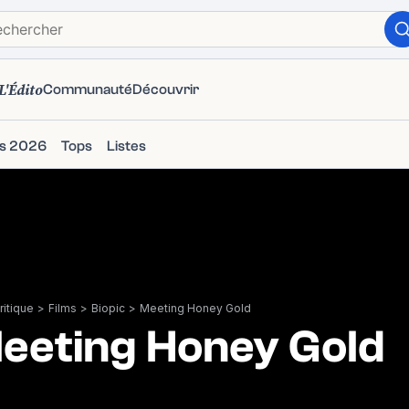
L'Édito
Communauté
Découvrir
ms 2026
Tops
Listes
itique
>
Films
>
Biopic
>
Meeting Honey Gold
eeting Honey Gold