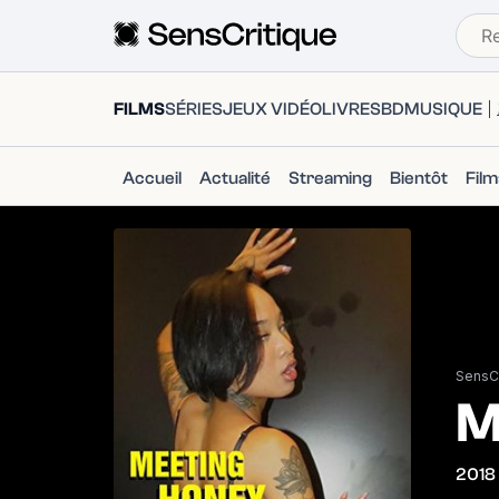
FILMS
SÉRIES
JEUX VIDÉO
LIVRES
BD
MUSIQUE
Accueil
Actualité
Streaming
Bientôt
Fil
SensCr
M
2018