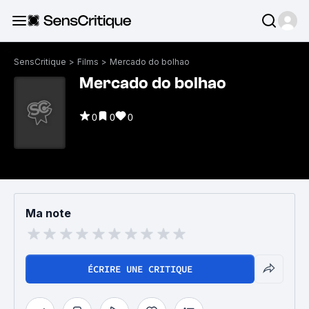
SensCritique
>
Films
>
Mercado do bolhao
Mercado do bolhao
0
0
0
Ma note
ÉCRIRE UNE CRITIQUE