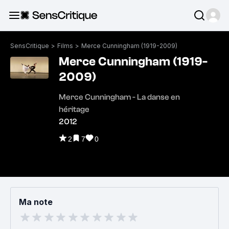
SensCritique
>
Films
>
Merce Cunningham (1919-2009)
Merce Cunningham (1919-
2009)
Merce Cunningham - La danse en
héritage
2012
2
7
0
Ma note