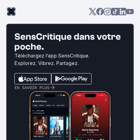
SensCritique dans votre
poche.
Téléchargez l’app SensCritique.
Explorez. Vibrez. Partagez.
EN SAVOIR PLUS