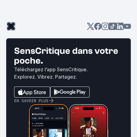
SensCritique dans votre
poche.
Téléchargez l’app SensCritique.
Explorez. Vibrez. Partagez.
EN SAVOIR PLUS