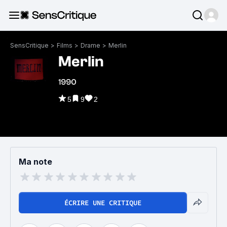
SensCritique
>
Films
>
Drame
>
Merlin
Merlin
1990
5
9
2
Ma note
ÉCRIRE UNE CRITIQUE