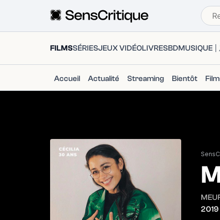
FILMS
SÉRIES
JEUX VIDÉO
LIVRES
BD
MUSIQUE
Accueil
Actualité
Streaming
Bientôt
Fil
SensCr
M
MEU
2019