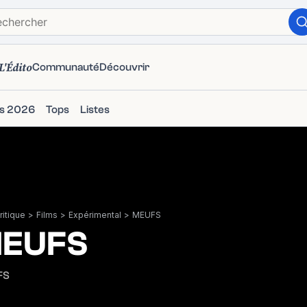
L'Édito
Communauté
Découvrir
ms 2026
Tops
Listes
itique
>
Films
>
Expérimental
>
MEUFS
EUFS
FS