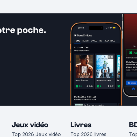
otre poche.
Jeux vidéo
Livres
B
Top 2026 Jeux vidéo
Top 2026 livres
To