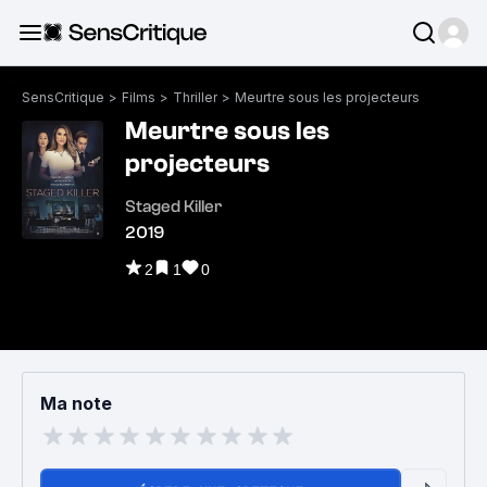
SensCritique
>
Films
>
Thriller
>
Meurtre sous les projecteurs
Meurtre sous les
projecteurs
Staged Killer
2019
2
1
0
Ma note