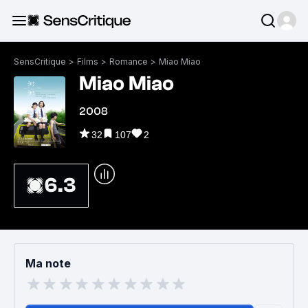
SensCritique
>
Films
>
Romance
>
Miao Miao
Miao Miao
2008
32
107
2
6.3
Ma note