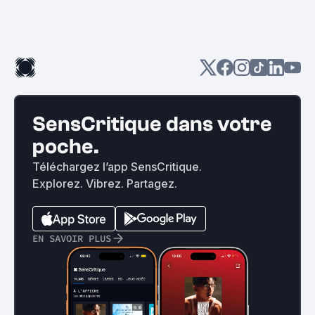
SensCritique dans votre
poche.
Téléchargez l’app SensCritique.
Explorez. Vibrez. Partagez.
EN SAVOIR PLUS