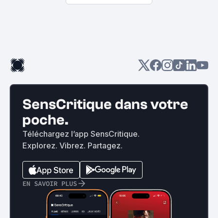
SensCritique dans votre
poche.
Téléchargez l’app SensCritique.
Explorez. Vibrez. Partagez.
EN SAVOIR PLUS