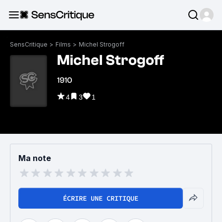
SensCritique
>
Films
>
Michel Strogoff
Michel Strogoff
1910
4
3
1
Ma note
ÉCRIRE UNE CRITIQUE