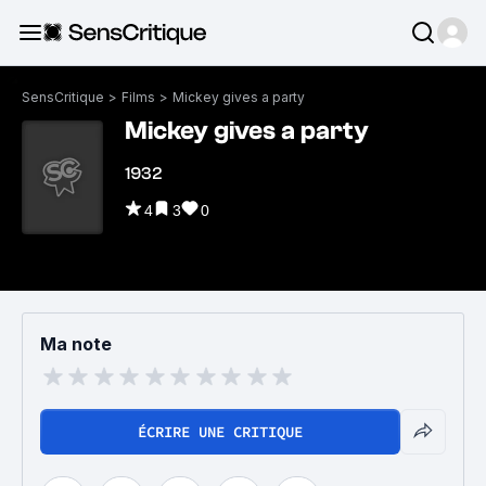
SensCritique
>
Films
>
Mickey gives a party
Mickey gives a party
1932
4
3
0
Ma note
ÉCRIRE UNE CRITIQUE