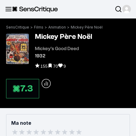
SensCritique
>
Films
>
Animation
>
Mickey Père Noël
Mickey Père Noël
Mickey's Good Deed
1932
155
70
9
7.3
Ma note