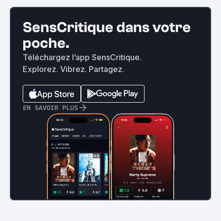
SensCritique dans votre
poche.
Téléchargez l’app SensCritique.
Explorez. Vibrez. Partagez.
EN SAVOIR PLUS