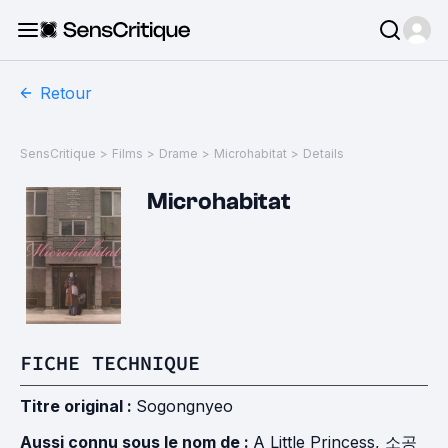
Retour
SensCritique
>
Films
>
Drame
>
Microhabitat
>
Details
Microhabitat
FICHE TECHNIQUE
Titre original :
Sogongnyeo
Aussi connu sous le nom de :
A Little Princess, 소공