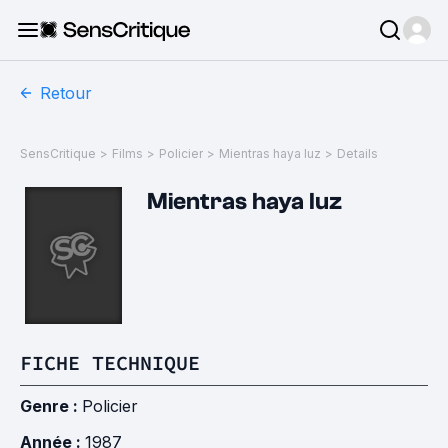
Retour
SensCritique
>
Films
>
Policier
>
Mientras haya luz
>
Details
Mientras haya luz
FICHE TECHNIQUE
Genre :
Policier
Année :
1987