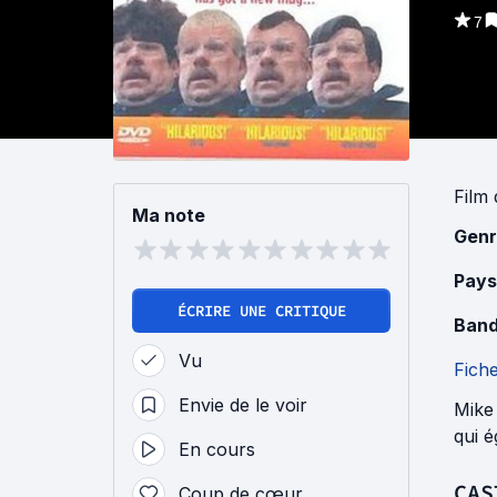
7
Film
Ma note
Genr
Pays
ÉCRIRE UNE CRITIQUE
Band
Vu
Fich
Envie de le voir
Mike 
qui é
En cours
CAS
Coup de cœur