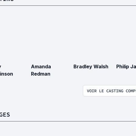
y
Amanda
Bradley Walsh
Philip J
inson
Redman
VOIR LE CASTING COMP
GES