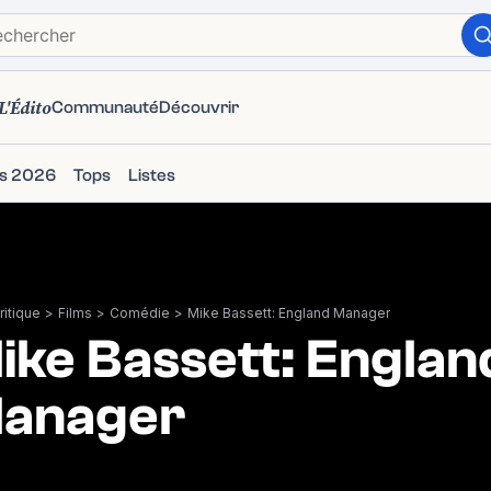
L'Édito
Communauté
Découvrir
ms 2026
Tops
Listes
itique
>
Films
>
Comédie
>
Mike Bassett: England Manager
ike Bassett: Englan
anager