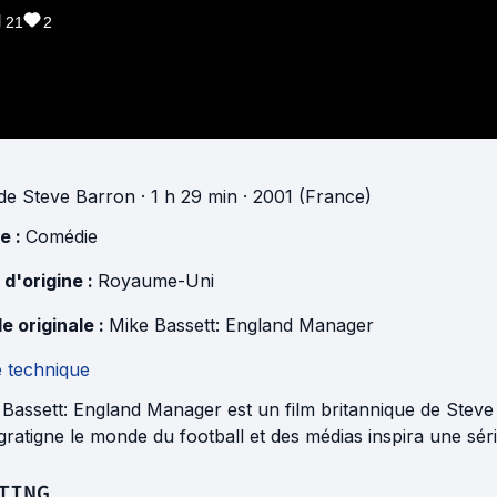
21
2
de
Steve Barron
· 1 h 29 min
· 2001 (France)
e :
Comédie
 d'origine :
Royaume-Uni
e originale :
Mike Bassett: England Manager
e technique
Bassett: England Manager est un film britannique de Steve 
gratigne le monde du football et des médias inspira une sé
TING