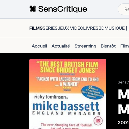
FILMS
SÉRIES
JEUX VIDÉO
LIVRES
BD
MUSIQUE
Accueil
Actualité
Streaming
Bientôt
Fil
SensCr
M
M
2001