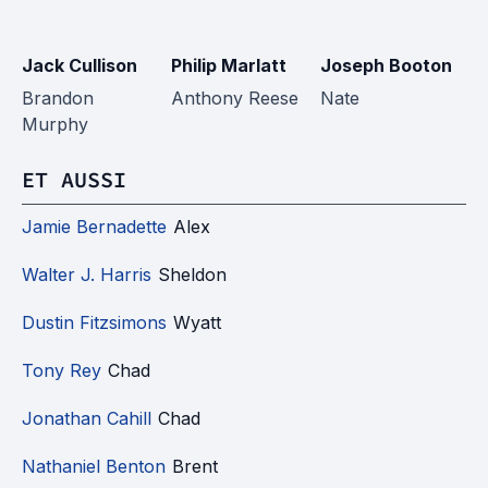
Jack Cullison
Philip Marlatt
Joseph Booton
R
C
Brandon
Anthony Reese
Nate
Murphy
R
ET AUSSI
Jamie Bernadette
Alex
Walter J. Harris
Sheldon
Dustin Fitzsimons
Wyatt
Tony Rey
Chad
Jonathan Cahill
Chad
Nathaniel Benton
Brent