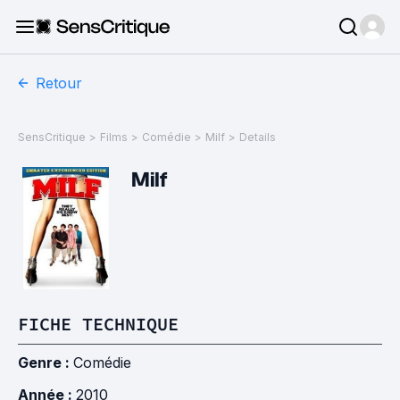
Retour
SensCritique
>
Films
>
Comédie
>
Milf
>
Details
Milf
FICHE TECHNIQUE
Genre :
Comédie
Année :
2010