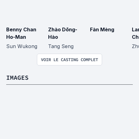
Benny Chan 
Zhào Dōng-
Fàn Mèng
La
Ho-Man
Hào
Ch
Sun Wukong
Tang Seng
Zh
VOIR LE CASTING COMPLET
IMAGES