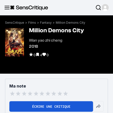
SensCritique
>
Films
>
Fantasy
>
Million Demons City
Million Demons City
Wan yao zhi cheng
2018
0
4
0
Ma note
ÉCRIRE UNE CRITIQUE