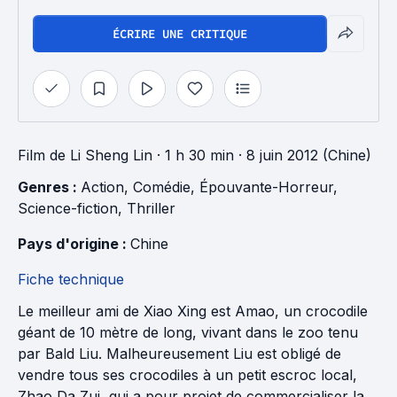
ÉCRIRE UNE CRITIQUE
Film
de
Li Sheng Lin
· 1 h 30 min
· 8 juin 2012 (Chine)
Genres : 
Action
, 
Comédie
, 
Épouvante-Horreur
, 
Science-fiction
, 
Thriller
Pays d'origine : 
Chine
Fiche technique
Le meilleur ami de Xiao Xing est Amao, un crocodile
géant de 10 mètre de long, vivant dans le zoo tenu
par Bald Liu. Malheureusement Liu est obligé de
vendre tous ses crocodiles à un petit escroc local,
Zhao Da Zui, qui a pour projet de commercialiser la