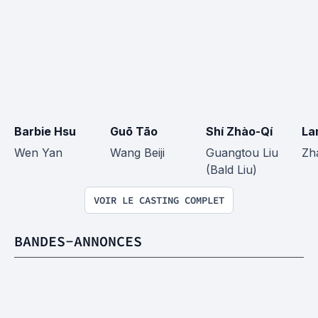
Barbie Hsu
Guō Tāo
Shí Zhào-Qí
La
Wen Yan
Wang Beiji
Guangtou Liu 
Zh
(Bald Liu)
VOIR LE CASTING COMPLET
BANDES-ANNONCES