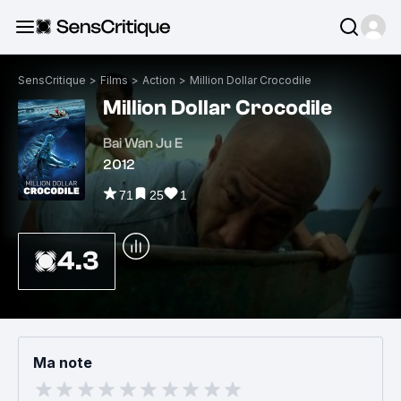
SensCritique
>
Films
>
Action
>
Million Dollar Crocodile
Million Dollar Crocodile
Bai Wan Ju E
2012
71
25
1
4.3
Ma note