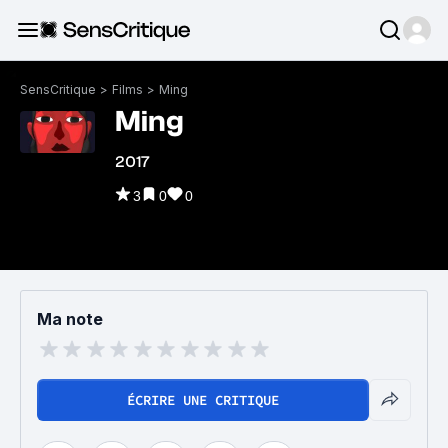
SensCritique
>
Films
>
Ming
Ming
2017
3
0
0
Ma note
ÉCRIRE UNE CRITIQUE