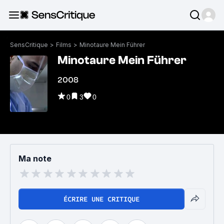
SensCritique
>
Films
>
Minotaure Mein Führer
Minotaure Mein Führer
2008
0
3
0
Ma note
ÉCRIRE UNE CRITIQUE