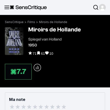
SensCritique
>
Films
>
Miroirs de Hollande
Miroirs de Hollande
Spiegel van Holland
1950
71
61
10
7.7
Ma note